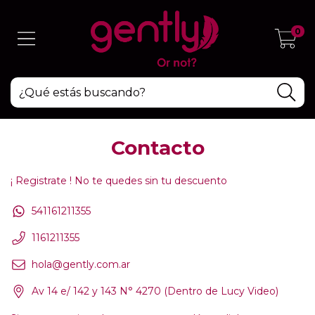
0
Contacto
¡ Registrate ! No te quedes sin tu descuento
541161211355
1161211355
hola@gently.com.ar
Av 14 e/ 142 y 143 N° 4270 (Dentro de Lucy Video)